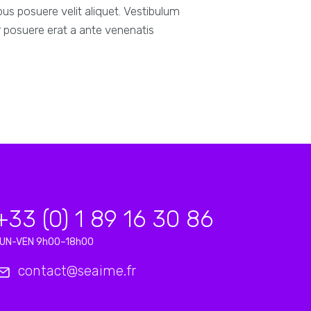
us posuere velit aliquet. Vestibulum
er posuere erat a ante venenatis
+33 (0) 1 89 16 30 86
UN-VEN 9h00–18h00
contact@seaime.fr