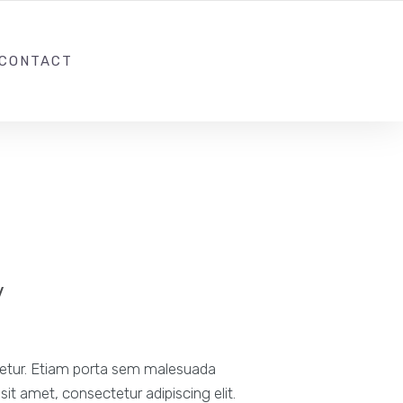
+33 (0) 1 89 16 30 86
CONTACT@SEAIME.FR
CONTACT
y
tetur. Etiam porta sem malesuada
t amet, consectetur adipiscing elit.