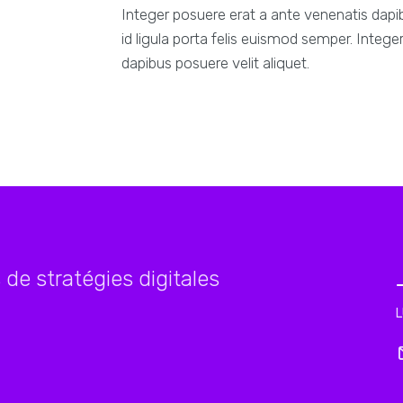
Integer posuere erat a ante venenatis dapib
id ligula porta felis euismod semper. Integ
dapibus posuere velit aliquet.
de stratégies digitales
L