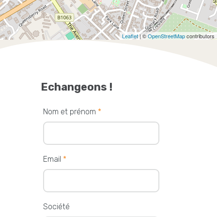
Leaflet
| ©
OpenStreetMap
contributors
Echangeons !
Nom et prénom
*
Email
*
Société