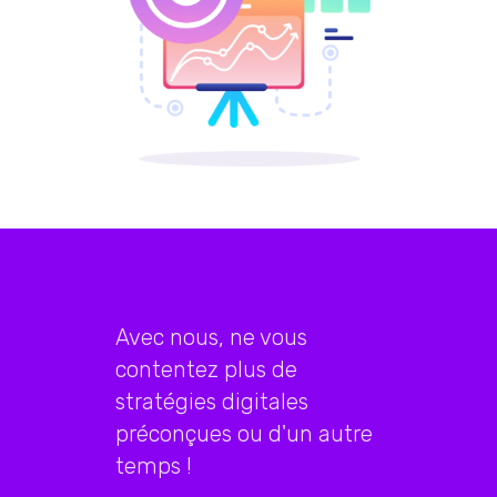
Avec nous, ne vous
contentez plus de
stratégies digitales
préconçues ou d'un autre
temps !